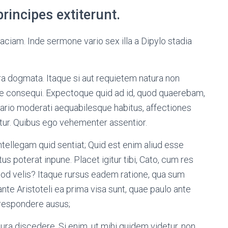
rincipes extiterunt.
iam. Inde sermone vario sex illa a Dipylo stadia
ra dogmata. Itaque si aut requietem natura non
ne consequi. Expectoque quid ad id, quod quaerebam,
trario moderati aequabilesque habitus, affectiones
tur. Quibus ego vehementer assentior.
 intellegam quid sentiat; Quid est enim aliud esse
s poterat inpune. Placet igitur tibi, Cato, cum res
quod velis? Itaque rursus eadem ratione, qua sum
nte Aristoteli ea prima visa sunt, quae paulo ante
 respondere ausus;
tura discedere. Si enim, ut mihi quidem videtur, non