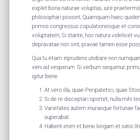
explet bona naturae voluptas, iure praetermi
philosophari possint; Quamquam haec quidem p
primos congressus copulationesque et consue
voluptatem; Si stante, hoc natura videlicet 
depravatae non sint, pravae tamen esse pos
Qua tu etiam inprudens utebare non numquam.
veni ad vesperum. Si verbum sequimur, pri
igitur bene.
At vero illa, quae Peripatetici, quae Stoic
Si de re disceptari oportet, nulla mihi t
Varietates autem iniurasque fortunae fa
superabat.
Habent enim et bene longam et satis li