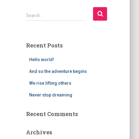
S
Search …
e
a
r
c
Recent Posts
h
f
Hello world!
o
r
And so the adventure begins
:
We rise lifting others
Never stop dreaming
Recent Comments
Archives