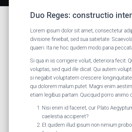
Duo Reges: constructio inter
Lorem ipsum dolor sit amet, consectetur adipis
divisione finiebat, sed sua satietate. Scaevol
quaeri. Ita ne hoc quidem modo paria peccata
Si qua in iis corrigere voluit, deteriora fecit
voluptas, sed quid ille dicat. Qui autem volupt
si negabit voluptatem crescere longinquit
qui dolorem malum putet. Magni enim aesti
etiam legibus partam. Quicquid porro animo c
Nisi enim id faceret, cur Plato Aegyptu
caelestia acciperet?
Et quidem illud ipsum non nimium probo 