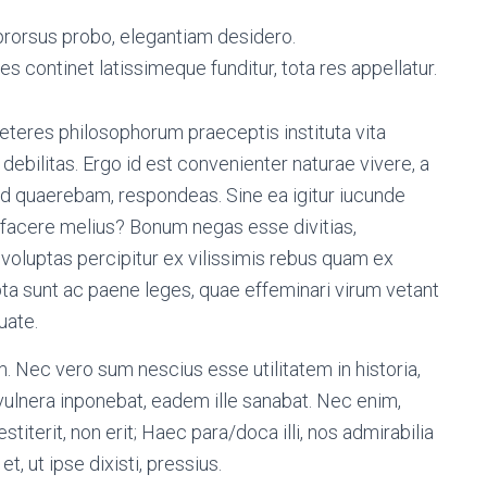
rorsus probo, elegantiam desidero.
continet latissimeque funditur, tota res appellatur.
veteres philosophorum praeceptis instituta vita
debilitas. Ergo id est convenienter naturae vivere, a
od quaerebam, respondeas. Sine ea igitur iucunde
acere melius? Bonum negas esse divitias,
voluptas percipitur ex vilissimis rebus quam ex
ta sunt ac paene leges, quae effeminari virum vetant
uate.
 Nec vero sum nescius esse utilitatem in historia,
ulnera inponebat, eadem ille sanabat. Nec enim,
stiterit, non erit; Haec para/doca illi, nos admirabilia
et, ut ipse dixisti, pressius.