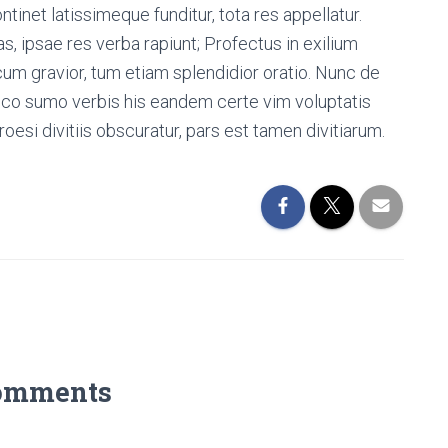
net latissimeque funditur, tota res appellatur.
 ipsae res verba rapiunt; Profectus in exilium
cum gravior, tum etiam splendidior oratio. Nunc de
co sumo verbis his eandem certe vim voluptatis
i divitiis obscuratur, pars est tamen divitiarum.
omments