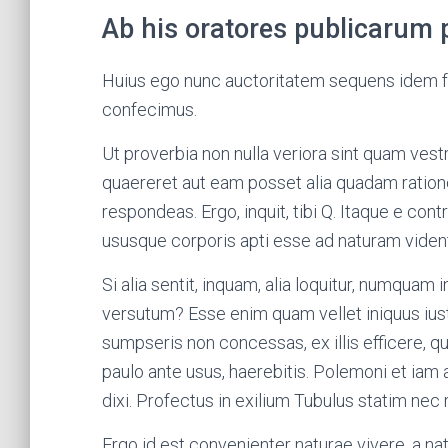
Ab his oratores publicarum p
Huius ego nunc auctoritatem sequens idem fac
confecimus.
Ut proverbia non nulla veriora sint quam vest
quaereret aut eam posset alia quadam ratio
respondeas. Ergo, inquit, tibi Q. Itaque e con
ususque corporis apti esse ad naturam viden
Si alia sentit, inquam, alia loquitur, numquam
versutum? Esse enim quam vellet iniquus iustu
sumpseris non concessas, ex illis efficere, 
paulo ante usus, haerebitis. Polemoni et iam a
dixi. Profectus in exilium Tubulus statim nec
Ergo id est convenienter naturae vivere, a na